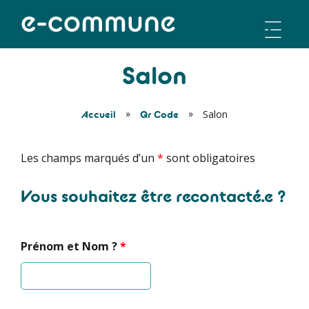
Men
Salon
Fonctionnalités
»
»
Salon
Accueil
Qr Code
Avantages
Les champs marqués d’un
*
sont obligatoires
Formule
Vous souhaitez être recontacté.e ?
Démo
Prénom et Nom ?
*